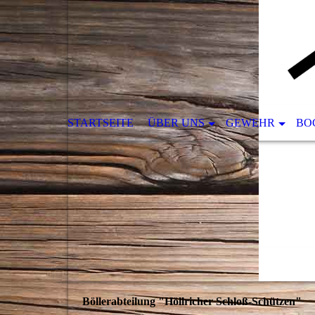
STARTSEITE
ÜBER UNS
GEWEHR
BO
Böllerabteilung "Höllricher Schloß-Schützen"