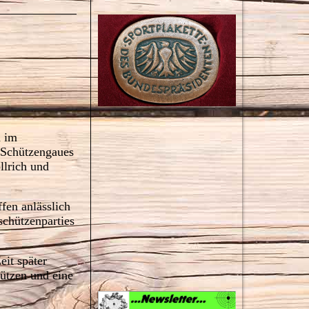
 im
s Schützengaues
llrich und
fen anlässlich
schützenparties
eit später
hützen und eine