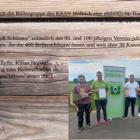
ich die Böllergruppe des KKSV Höllrich eine einheitliche Tra
Unterfranken und des KKSV kleidete sich die Böllergruppe mi
oß-Schützen" anlässlich des 95. und 100-jährigen Vereins-jub
hten. An die 400 Böllerschützen/-innen und weit über 30 Kano
Fella, Kilian Höfler,
ng zum Böllerschießen ab.
erschützen/-innen mit 1
n.