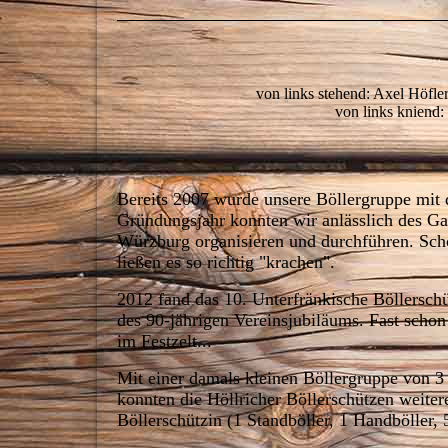
von links stehend: Axel Höfle
von links kniend:
Bereits 2007 wurde unsere Böllergruppe mi
Gründungsjahr konnten wir anlässlich des Ga
Würzburg organisieren und durchführen. Scho
ließen es so richtig "krachen".
2012 fand das 10. Unterfränkische Böllerschü
des 90-jährigen Vereinsjubiläums. Fast scho
im Festzelt...
Mit einer damals kleinen Böllergruppe von 3 
konnten die Höllricher Böllerschützen weiter
Böllerschützin (1 Standböller, 1 Handböller, 