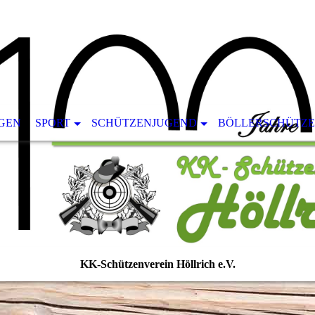
GEN
SPORT
SCHÜTZENJUGEND
BÖLLERSCHÜTZ
KK-Schützenverein Höllrich e.V.