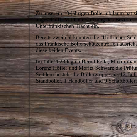
Zu unserem 10-jährigen Böllerjubiläum hat s
angeschafft. Mit Unterstützung des Bezirkes 
Unterfränkischen Tracht ein.
Bereits zweimal konnten die "Höllricher Schl
das Fränkische Böllerschützentreffen ausric
diese beiden Events.
Im Jahr 2023 legten Bernd Fella, Maximilian 
Lorenz Höfler und Moritz Schwarz die Prüfu
Seitdem besteht die Böllergruppe aus 12 Böll
Standböller, 1 Handböller und 9 Schaftböller