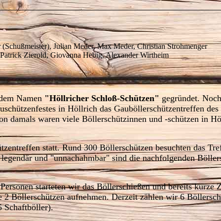
r (Schußmeister), Julian Meder, Max Meder, Christian Strohmenger
 Patrick Zierold, Giovanna Hebig, Alexander Wirtheim
t dem Namen
"Höllricher Schloß-Schützen"
gegründet. Noch
uschützenfestes in Höllrich das Gauböllerschützentreffen de
n damals waren viele Böllerschützinnen und -schützen in Hö
tzentreffen statt. Rund 300 Böllerschützen besuchten das Tref
n legendär und "unnachahmbar" sind die nachfolgenden Böller
Personen starteten wir das Böllerschießen und bereits kurze Z
e 2 Böllerschützen aufnehmen. Derzeit zählen wir 6 Böllersc
5 Schaftböller).