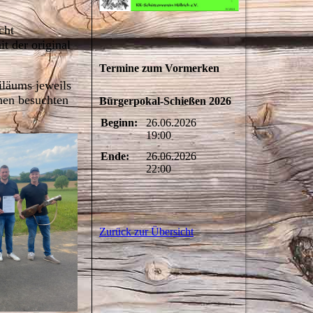
cht
t der original
Termine zum Vormerken
iläums jeweils
nen besuchten
Bürgerpokal-Schießen 2026
Beginn:
26.06.2026
19:00
Ende:
26.06.2026
22:00
Zurück zur Übersicht